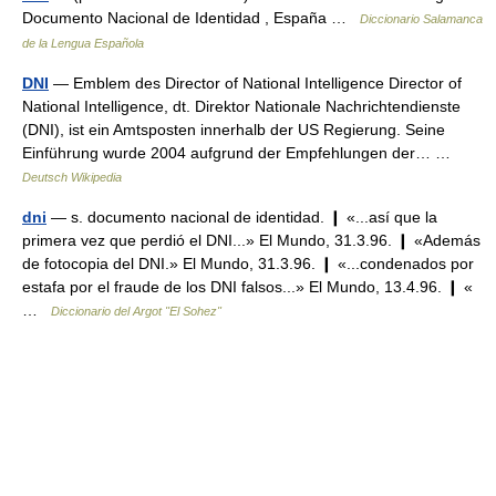
Documento Nacional de Identidad , España …
Diccionario Salamanca
de la Lengua Española
DNI
— Emblem des Director of National Intelligence Director of
National Intelligence, dt. Direktor Nationale Nachrichtendienste
(DNI), ist ein Amtsposten innerhalb der US Regierung. Seine
Einführung wurde 2004 aufgrund der Empfehlungen der… …
Deutsch Wikipedia
dni
— s. documento nacional de identidad. ❙ «...así que la
primera vez que perdió el DNI...» El Mundo, 31.3.96. ❙ «Además
de fotocopia del DNI.» El Mundo, 31.3.96. ❙ «...condenados por
estafa por el fraude de los DNI falsos...» El Mundo, 13.4.96. ❙ «
…
Diccionario del Argot "El Sohez"