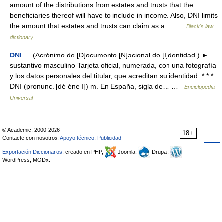
amount of the distributions from estates and trusts that the
beneficiaries thereof will have to include in income. Also, DNI limits
the amount that estates and trusts can claim as a… …
Black's law
dictionary
DNI
— (Acrónimo de [D]ocumento [N]acional de [I]dentidad.) ►
sustantivo masculino Tarjeta oficial, numerada, con una fotografía
y los datos personales del titular, que acreditan su identidad. * * *
DNI (pronunc. [dé éne í]) m. En España, sigla de… …
Enciclopedia
Universal
© Academic, 2000-2026
18+
Contacte con nosotros:
Apoyo técnico
,
Publicidad
Exportación Diccionarios
, creado en PHP,
Joomla,
Drupal,
WordPress, MODx.