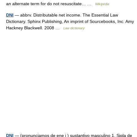
an alternate term for do not resuscitate… …
Wikipedia
DNI
— abbrv. Distributable net income. The Essential Law
Dictionary. Sphinx Publishing, An imprint of Sourcebooks, Inc. Amy
Hackney Blackwell. 2008 …
Law dictionary
DNI
— (pronunciamos de ene i ) sustantivo masculino 1. Sigla de