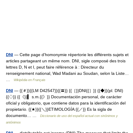
DNI
— Cette page d’homonymie répertorie les différents sujets et
articles partageant un même nom. DNI, sigle composé des trois
lettres D, N et I, peut faire référence à : Directeur du
renseignement national, Wad Madani au Soudan, selon la Liste…
…
Wikipédia en Français
DNI
— {{＃}}{{LM D42547}}{{〓}} {{［}}DNI{{］}} {{◆}}(pl. DNI)
{{◇}} {{《}}▍ s.m.{{》}} Documentación personal, de carácter
oficial y obligatorio, que contiene datos para la identificación del
propietario. {{★}}{{＼}}ETIMOLOGÍA:{{／}} Es la sigla de
documento… …
Diccionario de uso del español actual con sinónimos y
antónimos